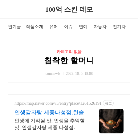
100억 스킨 데모
인기글
작품소개
유머
이슈
연예
자동차
전기차
국
카테고리 없음
침착한 할머니
comnewb
2022. 10. 5. 18:08
https://map.naver.com/v5/entry/place/1261526191
광고
인생감자탕 세종나성점,한솔
인생에 기억될 맛, 인생을 추억할
맛. 인생감자탕 세종 나성점.