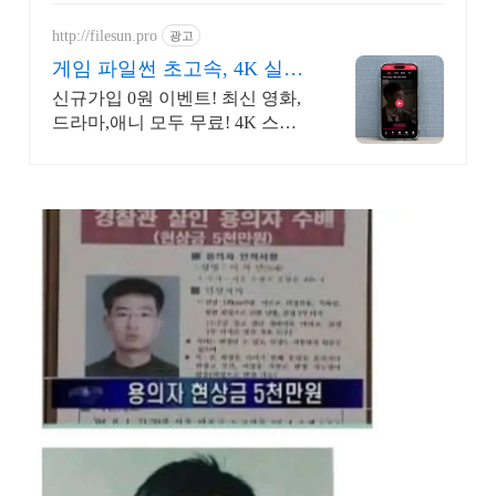
http://filesun.pro
광고
게임 파일썬 초고속, 4K 실시
간 보기!
신규가입 0원 이벤트! 최신 영화,
드라마,애니 모두 무료! 4K 스트
리밍